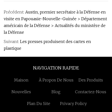
Précédent:
Austin, premier secrétaire à la Défense en
visite en Papouasie-Nouvelle-Guinée > Département
américain de la Défense > Actualités du ministère de
la Défense
Suivant:
Les presses produisent des cartes en
plastique
NAVIGATION RAPIDE
Maison
À Propos De Nous
Des Produits
Nouvelles
Blog
Contactez-Nous
Plan Du Site
Privacy Policy