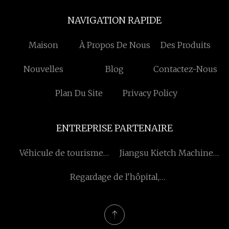
NAVIGATION RAPIDE
Maison
À Propos De Nous
Des Produits
Nouvelles
Blog
Contactez-Nous
Plan Du Site
Privacy Policy
ENTREPRISE PARTENAIRE
Véhicule de tourisme
Jiangsu Kietch Machines
électrique fabriqué en
Co., Ltd
Regardage de l'hôpital,
Chine
revêtements de sol anti-
statique, plancher ESD,
plancher en PVC, feuilles